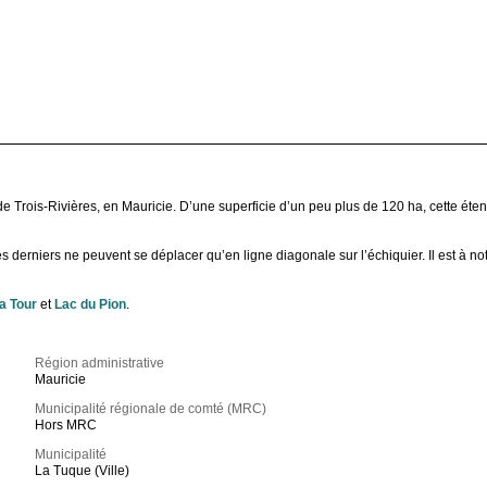
de Trois-Rivières, en Mauricie. D’une superficie d’un peu plus de 120 ha, cette ét
erniers ne peuvent se déplacer qu’en ligne diagonale sur l’échiquier. Il est à no
la Tour
et
Lac du Pion
.
Région administrative
Mauricie
Municipalité régionale de comté (MRC)
Hors MRC
Municipalité
La Tuque (Ville)