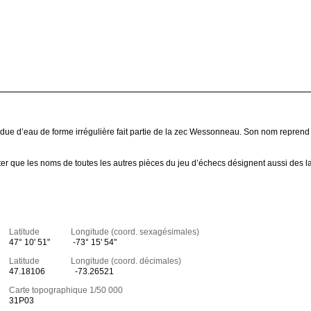
endue d’eau de forme irrégulière fait partie de la zec Wessonneau. Son nom reprend 
ter que les noms de toutes les autres pièces du jeu d’échecs désignent aussi des l
Latitude Longitude (coord. sexagésimales)
47° 10' 51"
-73° 15' 54"
Latitude Longitude (coord. décimales)
47.18106
-73.26521
Carte topographique 1/50 000
31P03