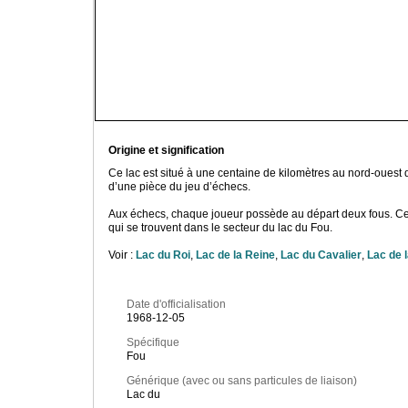
Origine et signification
Ce lac est situé à une centaine de kilomètres au nord-ouest 
d’une pièce du jeu d’échecs.
Aux échecs, chaque joueur possède au départ deux fous. Ces d
qui se trouvent dans le secteur du lac du Fou.
Voir :
Lac du Roi
,
Lac de la Reine
,
Lac du Cavalier
,
Lac de 
Date d'officialisation
1968-12-05
Spécifique
Fou
Générique (avec ou sans particules de liaison)
Lac du