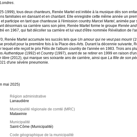
 Londres
.
25-1999), tous deux chanteurs, Renée Martel est initiée à la musique dès son enfa
ions familiales en dansant et en chantant. Elle enregistre cette même année un prem
t participe en tant que chanteuse à l'émission country
Marcel Martel
, animée par 
ant désormais sa carrière sans son père, Renée Martel forme le groupe
Renée and 
stré en 1967, qui fait décoller sa carrière et lui vaut d'être nommée Révélation de l'
70, Renée Martel accumule les succès tels que
Un amour qui ne veut pas mourir
(1
e produit pour la première fois à la Place-des-Arts. Durant la décennie suivante, R
ur lequel elle reçoit le prix Félix de l'album country de l'année en 1983. Trois ans p
ums
Authentique
(1992) et
Country
(1997), avant de se retirer en 1999 en raison d'un
 libre
(2012), qui marque ses soixante ans de carrière, ainsi que
La fille de son pè
 2021 d'une sévère pneumonie.
en mai 2025)
Région administrative
Lanaudière
Municipalité régionale de comté (MRC)
Matawinie
Municipalité
Saint-Côme (Municipalité)
Code géographique de la municipalité