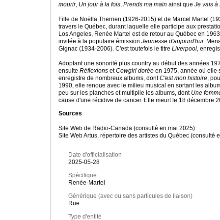
mourir
,
Un jour à la fois
,
Prends ma main
ainsi que
Je vais à
Fille de Noëlla Therrien (1926-2015) et de Marcel Martel (19
travers le Québec, durant laquelle elle participe aux prestat
Los Angeles, Renée Martel est de retour au Québec en 1963 e
invitée à la populaire émission
Jeunesse d'aujourd'hui
. Men
Gignac (1934-2006). C'est toutefois le titre
Liverpool
, enregi
Adoptant une sonorité plus country au début des années 19
ensuite
Réflexions
et
Cowgirl dorée
en 1975, année où elle s
enregistre de nombreux albums, dont
C'est mon histoire
, po
1990, elle renoue avec le milieu musical en sortant les alb
peu sur les planches et multiplie les albums, dont
Une femme
cause d'une récidive de cancer. Elle meurt le 18 décembre
Sources
Site Web de Radio-Canada (consulté en mai 2025)
Site Web Artus, répertoire des artistes du Québec (consulté 
Date d'officialisation
2025-05-28
Spécifique
Renée-Martel
Générique (avec ou sans particules de liaison)
Rue
Type d'entité