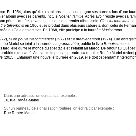
nce. En 1954, alors qu'elle a sept ans, elle accompagne ses parents lors d'une tou
ier album avec ses parents, intitulé
Noël en famille
. Après avoir résidé avec sa fami
son père. L'année suivante, elle sort son premier album solo,
C'est toi mon idole
, et
the Silverboys
en 1966 et se produit dans plusieurs cabarets, dont celui de Ferna
année au Gala des artistes. En 1968, elle participe à la tournée
Musicorama
.
972),
Si on pouvait recommencer
(1972) et
Le premier amour
(1974). Elle enregist
enée Martel se joint à la tournée
La grande rétro
, publie le livre
Renaissance
et
lus tard, elle quitte le monde du spectacle et s'établit au Maroc. De retour au Québe
 problème de santé. Alors qu'elle pensait prendre sa retraite, Renée Martel revient
re
(2015). Entamant une nouvelle tournée en 2019, elle doit cependant l'interrompr
Dans une adresse, on écrirait, par exemple :
10, rue Renée-Martel
Sur un panneau de signalisation routière, on écrirait, par exemple :
Rue Renée-Martel