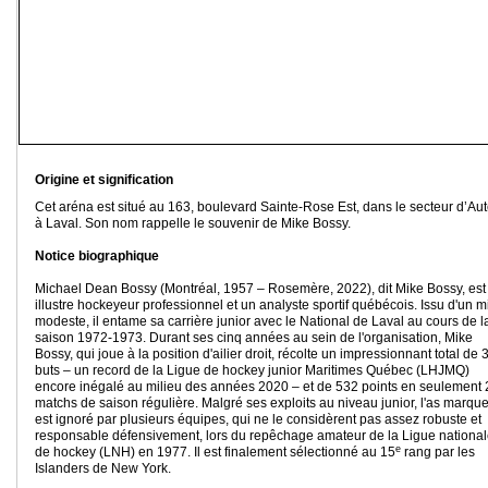
Origine et signification
Cet aréna est situé au 163, boulevard Sainte-Rose Est, dans le secteur d’Aut
à Laval. Son nom rappelle le souvenir de Mike Bossy.
Notice biographique
Michael Dean Bossy (Montréal, 1957 – Rosemère, 2022), dit Mike Bossy, est
illustre hockeyeur professionnel et un analyste sportif québécois. Issu d'un m
modeste, il entame sa carrière junior avec le National de Laval au cours de l
saison 1972-1973. Durant ses cinq années au sein de l'organisation, Mike
Bossy, qui joue à la position d'ailier droit, récolte un impressionnant total de 
buts – un record de la Ligue de hockey junior Maritimes Québec (LHJMQ)
encore inégalé au milieu des années 2020 – et de 532 points en seulement
matchs de saison régulière. Malgré ses exploits au niveau junior, l'as marqu
est ignoré par plusieurs équipes, qui ne le considèrent pas assez robuste et
responsable défensivement, lors du repêchage amateur de la Ligue nationa
e
de hockey (LNH) en 1977. Il est finalement sélectionné au 15
rang par les
Islanders de New York.