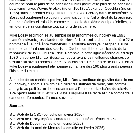
couronne pour le plus de saisons de 50 buts (neuf) et le plus de saisons de 
buts (cinq), avec Wayne Gretzky (né en 1961) et Alexander Ovechkin (né en
1985) dans le premier cas, et uniquement avec Gretzky dans le deuxième. M
Bossy est également sélectionné cinq fois comme l'ailier droit de la première
équipe d'étoiles et trois fois comme celui de la deuxième équipe d'étoiles, ce
témoigne de sa constance tout au long de sa carrière.
Mike Bossy est intronisé au Temple de la renommée du hockey en 1991.
L'année suivante, les Islanders de New York retirent le chandail numéro 22 
hommage à leur célèbre franc-tireur. Cet illustre hockeyeur est par la suite
intronisé au Panthéon des sports du Québec en 1995 et au Temple de la
renommée de la LHJMQ en 1998. Notons que cette ligue décerne aussi dep
1980 le trophée Michael-Bossy au joueur ayant les meilleures chances de
s'établir au niveau professionnel. À l'occasion du centenaire de la LNH, en 2
Mike Bossy a également été nommé sur la liste des 100 plus grands joueurs
l'histoire du circuit.
À la suite de sa carrière sportive, Mike Bossy continue de graviter dans le m
du hockey, d'abord au micro de différentes stations de radio, puis comme
analyste au petit écran. Il est notamment à l'emploi de la chaîne de télévision
TVA Sports entre 2015 et 2021, date à laquelle il se retire afin de combattre l
cancer qui l'emportera l'année suivante.
Sources
Site Web de la CBC (consulté en février 2026)
Site Web de l'Encyclopédie canadienne (consulté en février 2026)
Site Web du Devoir (consulté en février 2026)
Site Web du Journal de Montréal (consulté en février 2026)