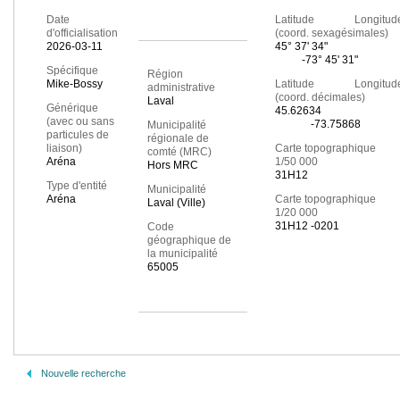
Date
Latitude Longitud
d'officialisation
(coord. sexagésimales)
2026-03-11
45° 37' 34"
-73° 45' 31"
Spécifique
Région
Mike-Bossy
Latitude Longitud
administrative
(coord. décimales)
Laval
Générique
45.62634
(avec ou sans
-73.75868
Municipalité
particules de
régionale de
liaison)
Carte topographique
comté (MRC)
Aréna
1/50 000
Hors MRC
31H12
Type d'entité
Municipalité
Aréna
Carte topographique
Laval (Ville)
1/20 000
31H12 -0201
Code
géographique de
la municipalité
65005
Nouvelle recherche