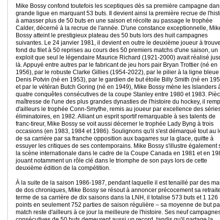
Mike Bossy confond toutefois les sceptiques dès sa première campagne dan
grande ligue en marquant 53 buts. Il devient ainsi la première recrue de l'hist
à amasser plus de 50 buts en une saison et récolte au passage le trophée
Calder, décerné à la recrue de l'année. D'une constance exceptionnelle, Mik
Bossy atteint le prestigieux plateau des 50 buts lors des huit campagnes
suivantes. Le 24 janvier 1981, il devient en outre le deuxième joueur à trouve
fond du filet à 50 reprises au cours des 50 premiers matchs d'une saison, un
exploit que seul le légendaire Maurice Richard (1921-2000) avait réalisé ju
là. Appuyé entre autres par le fabricant de jeu hors pair Bryan Trottier (né en
1956), par le robuste Clarke Gillies (1954-2022), par le pilier à la ligne bleue
Denis Potvin (né en 1953), par le gardien de but étoile Billy Smith (né en 19
et par le vétéran Butch Goring (né en 1949), Mike Bossy mène les Islanders 
quatre conquêtes consécutives de la coupe Stanley entre 1980 et 1983. Piè
maîtresse de l'une des plus grandes dynasties de l'histoire du hockey, il rem
d'ailleurs le trophée Conn-Smythe, remis au joueur par excellence des série
éliminatoires, en 1982. Alliant un esprit sportif remarquable à ses talents de
franc-tireur, Mike Bossy se voit aussi décerner le trophée Lady Byng à trois
occasions (en 1983, 1984 et 1986). Soulignons qu'il s'est démarqué tout au 
de sa carrière par sa franche opposition aux bagarres sur la glace, quitte à
essuyer les critiques de ses contemporains. Mike Bossy s'illustre également 
la scène internationale dans le cadre de la Coupe Canada en 1981 et en 19
jouant notamment un rôle clé dans le triomphe de son pays lors de cette
deuxième édition de la compétition.
À la suite de la saison 1986-1987, pendant laquelle il est tenaillé par des m
de dos chroniques, Mike Bossy se résout à annoncer précocement sa retraite
terme de sa carrière de dix saisons dans la LNH, il totalise 573 buts et 1 126
points en seulement 752 parties de saison régulière – sa moyenne de but pa
match reste d'ailleurs à ce jour la meilleure de l'histoire. Ses neuf campagne
consécutives de 50 buts demeurent aussi un record, tandis qu'il partage la