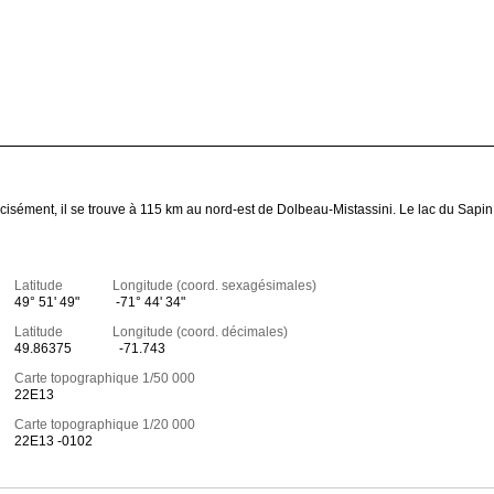
cisément, il se trouve à 115 km au nord-est de Dolbeau-Mistassini. Le lac du Sapin
Latitude Longitude (coord. sexagésimales)
49° 51' 49"
-71° 44' 34"
Latitude Longitude (coord. décimales)
49.86375
-71.743
Carte topographique 1/50 000
22E13
Carte topographique 1/20 000
22E13 -0102