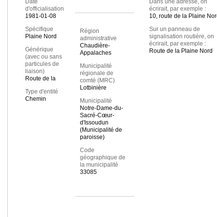
Date
Dans une adresse, on
d'officialisation
écrirait, par exemple :
1981-01-08
10, route de la Plaine No
Spécifique
Sur un panneau de
Région
Plaine Nord
signalisation routière, on
administrative
écrirait, par exemple :
Chaudière-
Générique
Route de la Plaine Nord
Appalaches
(avec ou sans
particules de
Municipalité
liaison)
régionale de
Route de la
comté (MRC)
Lotbinière
Type d'entité
Chemin
Municipalité
Notre-Dame-du-
Sacré-Cœur-
d'Issoudun
(Municipalité de
paroisse)
Code
géographique de
la municipalité
33085