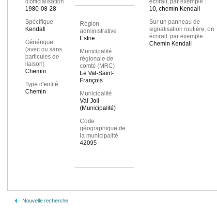
d'officialisation
écrirait, par exemple :
1980-08-28
10, chemin Kendall
Spécifique
Sur un panneau de
Région
Kendall
signalisation routière, on
administrative
écrirait, par exemple :
Estrie
Générique
Chemin Kendall
(avec ou sans
Municipalité
particules de
régionale de
liaison)
comté (MRC)
Chemin
Le Val-Saint-
François
Type d'entité
Chemin
Municipalité
Val-Joli
(Municipalité)
Code
géographique de
la municipalité
42095
Nouvelle recherche