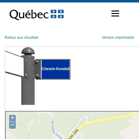
Passer
au
contenu
Retour aux résultats
Version imprimable
Chemin Kendall
+
−