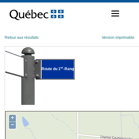
Passer
au
contenu
Retour aux résultats
Version imprimable
er
Route du 1
-Rang
+
−