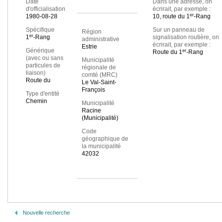
Date
Dans une adresse, on
d'officialisation
écrirait, par exemple :
er
1980-08-28
10, route du 1
-Rang
Spécifique
Sur un panneau de
Région
er
1
-Rang
signalisation routière, on
administrative
écrirait, par exemple :
Estrie
Générique
er
Route du 1
-Rang
(avec ou sans
Municipalité
particules de
régionale de
liaison)
comté (MRC)
Route du
Le Val-Saint-
François
Type d'entité
Chemin
Municipalité
Racine
(Municipalité)
Code
géographique de
la municipalité
42032
Nouvelle recherche