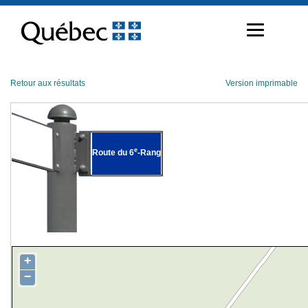
Passer
au
contenu
Retour aux résultats
Version imprimable
e
Route du 6
-Rang
+
−