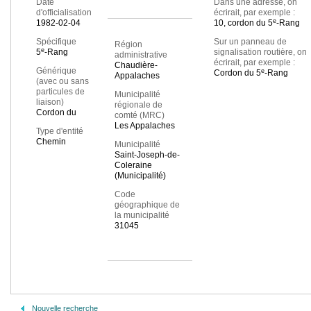
Date
Dans une adresse, on
d'officialisation
écrirait, par exemple :
e
1982-02-04
10, cordon du 5
-Rang
Spécifique
Sur un panneau de
Région
e
5
-Rang
signalisation routière, on
administrative
écrirait, par exemple :
Chaudière-
Générique
e
Cordon du 5
-Rang
Appalaches
(avec ou sans
particules de
Municipalité
liaison)
régionale de
Cordon du
comté (MRC)
Les Appalaches
Type d'entité
Chemin
Municipalité
Saint-Joseph-de-
Coleraine
(Municipalité)
Code
géographique de
la municipalité
31045
Nouvelle recherche