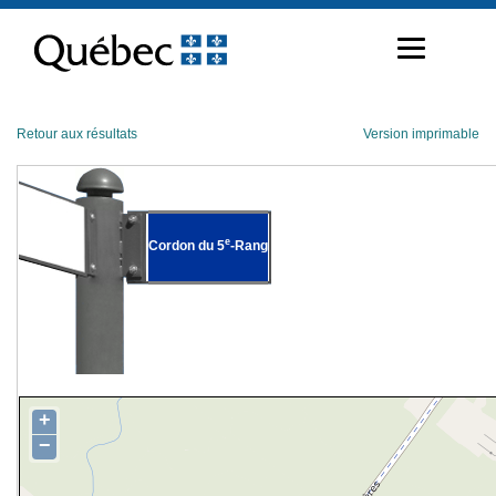
Passer
au
contenu
Retour aux résultats
Version imprimable
e
Cordon du 5
-Rang
+
−