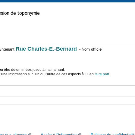
sion de toponymie
Rue Charles-E.-Bernard
maintenant
- Nom officiel
t pu être déterminées jusqu’à maintenant.
ne information sur l'un ou l'autre de ces aspects à lui en
faire part
.
ces aux citoyens
Accès à l’information
Politique de confidentialit