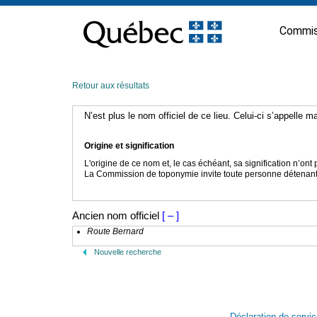
Passer
au
Commis
contenu
Retour aux résultats
N’est plus le nom officiel de ce lieu. Celui-ci s’appelle 
Origine et signification
L'origine de ce nom et, le cas échéant, sa signification n’on
La Commission de toponymie invite toute personne détenant u
Ancien nom officiel
[ – ]
Route Bernard
Nouvelle recherche
Déclaration de servi