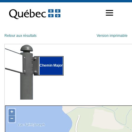
Passer
au
contenu
Retour aux résultats
Version imprimable
Chemin Major
+
−