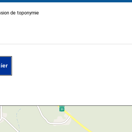
sion de toponymie
ier