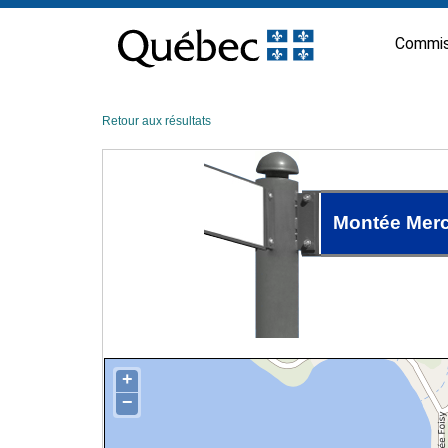
Passer
au
Commis
contenu
Retour aux résultats
Montée Merc
+
−