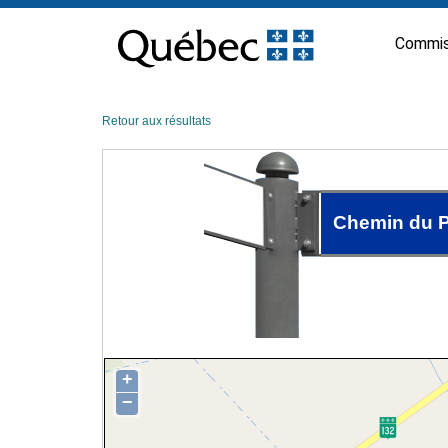
Passer
au
Commis
contenu
Retour aux résultats
Chemin du P
+
−