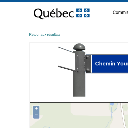
Passer
au
Commis
contenu
Retour aux résultats
Chemin You
+
−