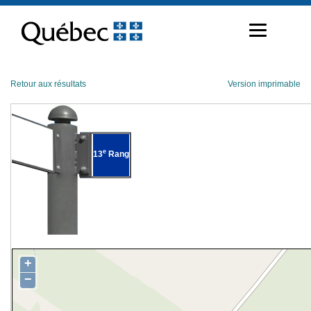
Passer
au
contenu
Retour aux résultats
Version imprimable
e
13
Rang
+
−