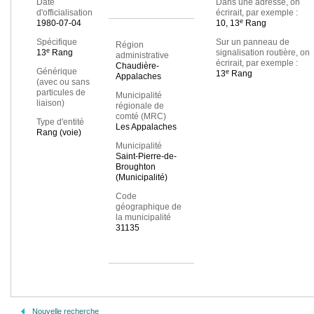
Date
Dans une adresse, on
d'officialisation
écrirait, par exemple :
e
1980-07-04
10, 13
Rang
Spécifique
Sur un panneau de
Région
e
13
Rang
signalisation routière, on
administrative
écrirait, par exemple :
Chaudière-
Générique
e
13
Rang
Appalaches
(avec ou sans
particules de
Municipalité
liaison)
régionale de
comté (MRC)
Type d'entité
Les Appalaches
Rang (voie)
Municipalité
Saint-Pierre-de-
Broughton
(Municipalité)
Code
géographique de
la municipalité
31135
Nouvelle recherche