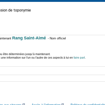
sion de toponymie
Rang Saint-Aimé
maintenant
- Nom officiel
t pu être déterminées jusqu’à maintenant.
ne information sur l'un ou l'autre de ces aspects à lui en
faire part
.
ces aux citoyens
Accès à l’information
Politique de confidentialit