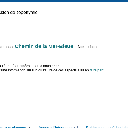
sion de toponymie
Chemin de la Mer-Bleue
maintenant
- Nom officiel
t pu être déterminées jusqu’à maintenant.
ne information sur l'un ou l'autre de ces aspects à lui en
faire part
.
ces aux citoyens
Accès à l’information
Politique de confidentialit