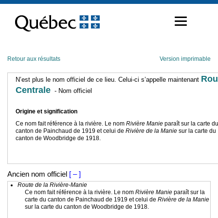
Passer
au
contenu
Retour aux résultats
Version imprimable
Rou
N’est plus le nom officiel de ce lieu. Celui-ci s’appelle maintenant
Centrale
- Nom officiel
Origine et signification
Ce nom fait référence à la rivière. Le nom
Rivière Manie
paraît sur la carte d
canton de Painchaud de 1919 et celui de
Rivière de la Manie
sur la carte du
canton de Woodbridge de 1918.
Ancien nom officiel
[ – ]
Route de la Rivière-Manie
Ce nom fait référence à la rivière. Le nom
Rivière Manie
paraît sur la
carte du canton de Painchaud de 1919 et celui de
Rivière de la Manie
sur la carte du canton de Woodbridge de 1918.