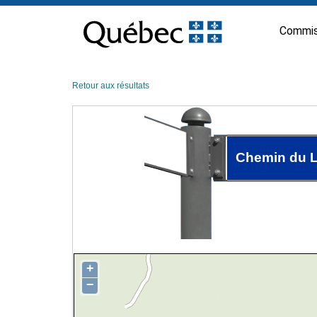
Passer
au
Commis
contenu
Retour aux résultats
Chemin du L
+
−