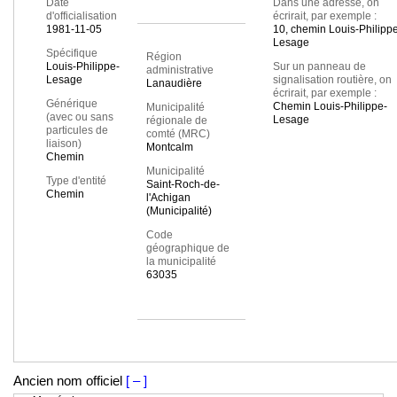
Date
Dans une adresse, on
d'officialisation
écrirait, par exemple :
1981-11-05
10, chemin Louis-Philipp
Lesage
Spécifique
Région
Louis-Philippe-
Sur un panneau de
administrative
Lesage
signalisation routière, on
Lanaudière
écrirait, par exemple :
Générique
Chemin Louis-Philippe-
Municipalité
(avec ou sans
Lesage
régionale de
particules de
comté (MRC)
liaison)
Montcalm
Chemin
Municipalité
Type d'entité
Saint-Roch-de-
Chemin
l'Achigan
(Municipalité)
Code
géographique de
la municipalité
63035
Ancien nom officiel
[ – ]