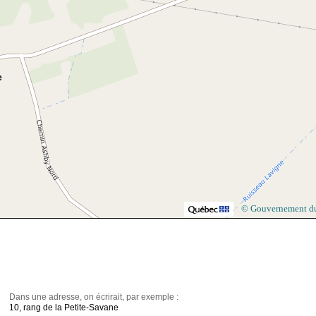
e
© Gouvernement d
Dans une adresse, on écrirait, par exemple :
10, rang de la Petite-Savane