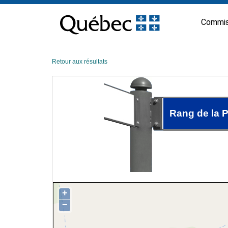
Passer
au
Commis
contenu
Retour aux résultats
Rang de la P
+
−