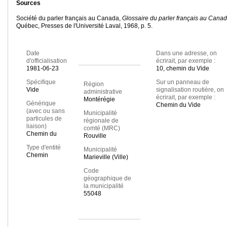
Sources
Société du parler français au Canada,
Glossaire du parler français au Cana
Québec, Presses de l'Université Laval, 1968, p. 5.
Date
Dans une adresse, on
d'officialisation
écrirait, par exemple :
1981-06-23
10, chemin du Vide
Spécifique
Sur un panneau de
Région
Vide
signalisation routière, on
administrative
écrirait, par exemple :
Montérégie
Générique
Chemin du Vide
(avec ou sans
Municipalité
particules de
régionale de
liaison)
comté (MRC)
Chemin du
Rouville
Type d'entité
Municipalité
Chemin
Marieville (Ville)
Code
géographique de
la municipalité
55048