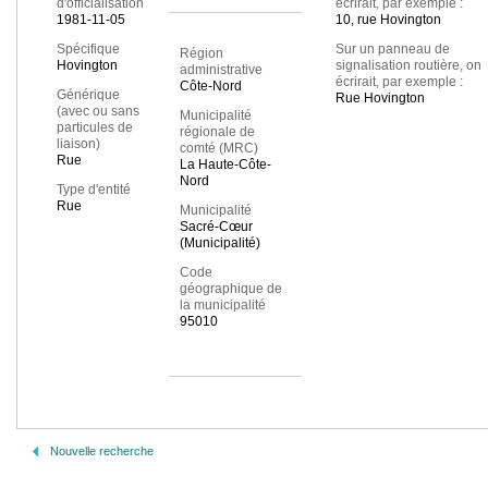
d'officialisation
écrirait, par exemple :
1981-11-05
10, rue Hovington
Spécifique
Sur un panneau de
Région
Hovington
signalisation routière, on
administrative
écrirait, par exemple :
Côte-Nord
Générique
Rue Hovington
(avec ou sans
Municipalité
particules de
régionale de
liaison)
comté (MRC)
Rue
La Haute-Côte-
Nord
Type d'entité
Rue
Municipalité
Sacré-Cœur
(Municipalité)
Code
géographique de
la municipalité
95010
Nouvelle recherche