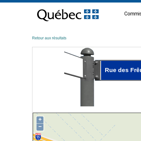
Passer
au
Commis
contenu
Retour aux résultats
Rue des Frê
+
−