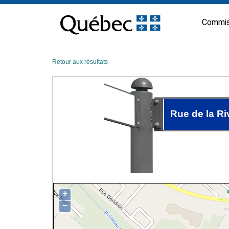
Passer
au
Commis
contenu
Retour aux résultats
Rue de la Ri
+
−