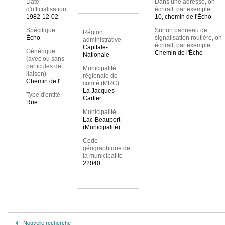
Date
Dans une adresse, on
d'officialisation
écrirait, par exemple :
1982-12-02
10, chemin de l'Écho
Spécifique
Sur un panneau de
Région
Écho
signalisation routière, on
administrative
écrirait, par exemple :
Capitale-
Générique
Chemin de l'Écho
Nationale
(avec ou sans
particules de
Municipalité
liaison)
régionale de
Chemin de l'
comté (MRC)
La Jacques-
Type d'entité
Cartier
Rue
Municipalité
Lac-Beauport
(Municipalité)
Code
géographique de
la municipalité
22040
Nouvelle recherche