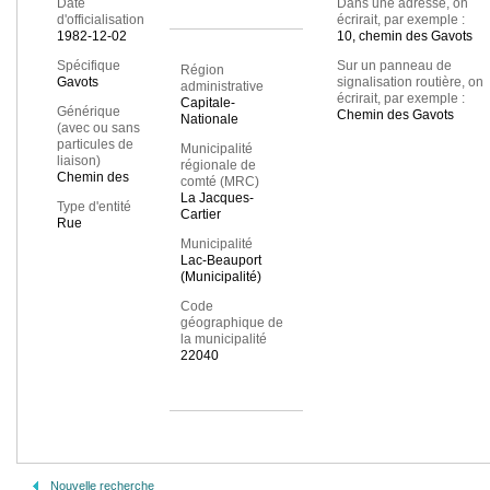
Date
Dans une adresse, on
d'officialisation
écrirait, par exemple :
1982-12-02
10, chemin des Gavots
Spécifique
Sur un panneau de
Région
Gavots
signalisation routière, on
administrative
écrirait, par exemple :
Capitale-
Générique
Chemin des Gavots
Nationale
(avec ou sans
particules de
Municipalité
liaison)
régionale de
Chemin des
comté (MRC)
La Jacques-
Type d'entité
Cartier
Rue
Municipalité
Lac-Beauport
(Municipalité)
Code
géographique de
la municipalité
22040
Nouvelle recherche