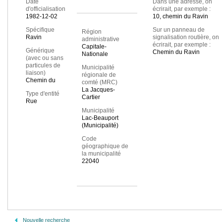
Date
Dans une adresse, on
d'officialisation
écrirait, par exemple :
1982-12-02
10, chemin du Ravin
Spécifique
Sur un panneau de
Région
Ravin
signalisation routière, on
administrative
écrirait, par exemple :
Capitale-
Générique
Chemin du Ravin
Nationale
(avec ou sans
particules de
Municipalité
liaison)
régionale de
Chemin du
comté (MRC)
La Jacques-
Type d'entité
Cartier
Rue
Municipalité
Lac-Beauport
(Municipalité)
Code
géographique de
la municipalité
22040
Nouvelle recherche