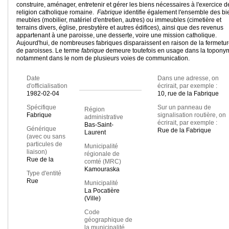
construire, aménager, entretenir et gérer les biens nécessaires à l'exercice d
religion catholique romaine.
Fabrique
identifie également l'ensemble des bi
meubles (mobilier, matériel d'entretien, autres) ou immeubles (cimetière et
terrains divers, église, presbytère et autres édifices), ainsi que des revenus
appartenant à une paroisse, une desserte, voire une mission catholique.
Aujourd'hui, de nombreuses fabriques disparaissent en raison de la fermetu
de paroisses. Le terme
fabrique
demeure toutefois en usage dans la toponym
notamment dans le nom de plusieurs voies de communication.
Date
Dans une adresse, on
d'officialisation
écrirait, par exemple :
1982-02-04
10, rue de la Fabrique
Spécifique
Sur un panneau de
Région
Fabrique
signalisation routière, on
administrative
écrirait, par exemple :
Bas-Saint-
Générique
Rue de la Fabrique
Laurent
(avec ou sans
particules de
Municipalité
liaison)
régionale de
Rue de la
comté (MRC)
Kamouraska
Type d'entité
Rue
Municipalité
La Pocatière
(Ville)
Code
géographique de
la municipalité