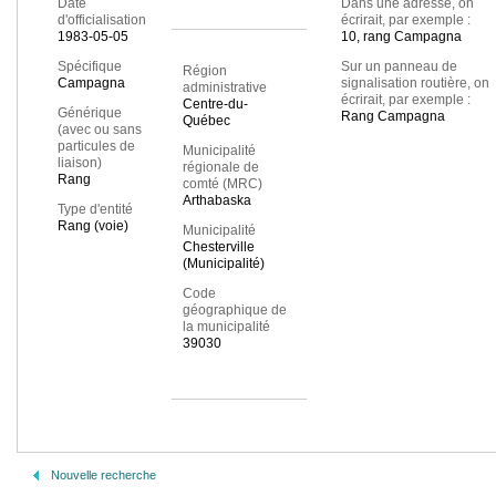
Date
Dans une adresse, on
d'officialisation
écrirait, par exemple :
1983-05-05
10, rang Campagna
Spécifique
Sur un panneau de
Région
Campagna
signalisation routière, on
administrative
écrirait, par exemple :
Centre-du-
Générique
Rang Campagna
Québec
(avec ou sans
particules de
Municipalité
liaison)
régionale de
Rang
comté (MRC)
Arthabaska
Type d'entité
Rang (voie)
Municipalité
Chesterville
(Municipalité)
Code
géographique de
la municipalité
39030
Nouvelle recherche