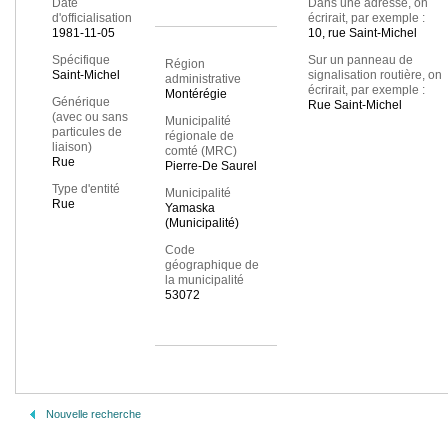
Date
Dans une adresse, on
d'officialisation
écrirait, par exemple :
1981-11-05
10, rue Saint-Michel
Spécifique
Sur un panneau de
Région
Saint-Michel
signalisation routière, on
administrative
écrirait, par exemple :
Montérégie
Générique
Rue Saint-Michel
(avec ou sans
Municipalité
particules de
régionale de
liaison)
comté (MRC)
Rue
Pierre-De Saurel
Type d'entité
Municipalité
Rue
Yamaska
(Municipalité)
Code
géographique de
la municipalité
53072
Nouvelle recherche