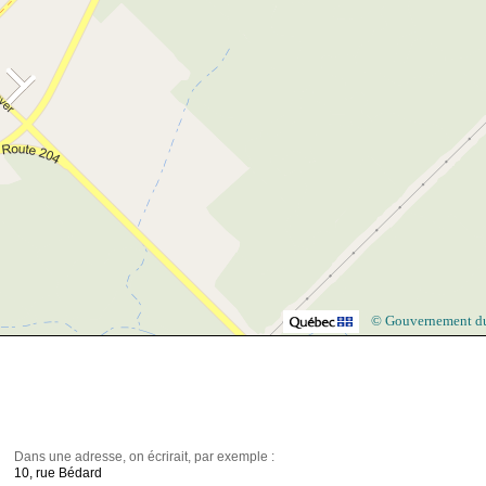
© Gouvernement d
Dans une adresse, on écrirait, par exemple :
10, rue Bédard