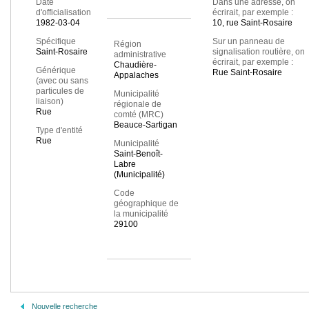
Date
Dans une adresse, on
d'officialisation
écrirait, par exemple :
1982-03-04
10, rue Saint-Rosaire
Spécifique
Sur un panneau de
Région
Saint-Rosaire
signalisation routière, on
administrative
écrirait, par exemple :
Chaudière-
Générique
Rue Saint-Rosaire
Appalaches
(avec ou sans
particules de
Municipalité
liaison)
régionale de
Rue
comté (MRC)
Beauce-Sartigan
Type d'entité
Rue
Municipalité
Saint-Benoît-
Labre
(Municipalité)
Code
géographique de
la municipalité
29100
Nouvelle recherche