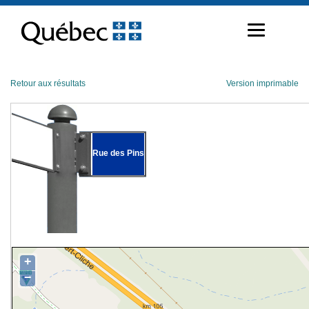
Passer
au
contenu
Retour aux résultats
Version imprimable
Rue des Pins
+
−