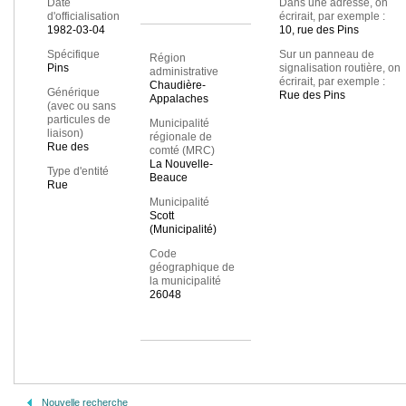
Date
Dans une adresse, on
d'officialisation
écrirait, par exemple :
1982-03-04
10, rue des Pins
Spécifique
Sur un panneau de
Région
Pins
signalisation routière, on
administrative
écrirait, par exemple :
Chaudière-
Générique
Rue des Pins
Appalaches
(avec ou sans
particules de
Municipalité
liaison)
régionale de
Rue des
comté (MRC)
La Nouvelle-
Type d'entité
Beauce
Rue
Municipalité
Scott
(Municipalité)
Code
géographique de
la municipalité
26048
Nouvelle recherche