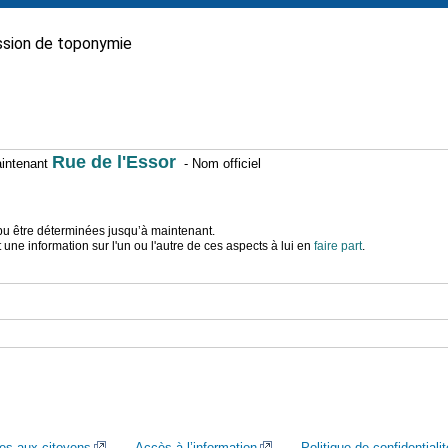
sion de toponymie
Rue de l'Essor
maintenant
- Nom officiel
t pu être déterminées jusqu’à maintenant.
ne information sur l'un ou l'autre de ces aspects à lui en
faire part
.
ces aux citoyens
Accès à l’information
Politique de confidentialit