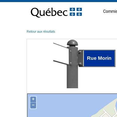
Passer
au
Commis
contenu
Retour aux résultats
Rue Morin
+
−