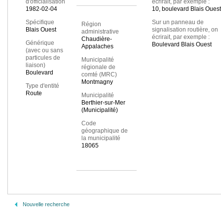
d'officialisation
écrirait, par exemple :
1982-02-04
10, boulevard Blais Ouest
Spécifique
Sur un panneau de
Région
Blais Ouest
signalisation routière, on
administrative
écrirait, par exemple :
Chaudière-
Générique
Boulevard Blais Ouest
Appalaches
(avec ou sans
particules de
Municipalité
liaison)
régionale de
Boulevard
comté (MRC)
Montmagny
Type d'entité
Route
Municipalité
Berthier-sur-Mer
(Municipalité)
Code
géographique de
la municipalité
18065
Nouvelle recherche