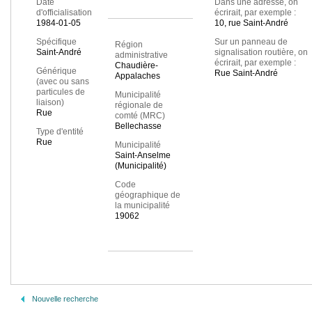
Date
Dans une adresse, on
d'officialisation
écrirait, par exemple :
1984-01-05
10, rue Saint-André
Spécifique
Sur un panneau de
Région
Saint-André
signalisation routière, on
administrative
écrirait, par exemple :
Chaudière-
Générique
Rue Saint-André
Appalaches
(avec ou sans
particules de
Municipalité
liaison)
régionale de
Rue
comté (MRC)
Bellechasse
Type d'entité
Rue
Municipalité
Saint-Anselme
(Municipalité)
Code
géographique de
la municipalité
19062
Nouvelle recherche