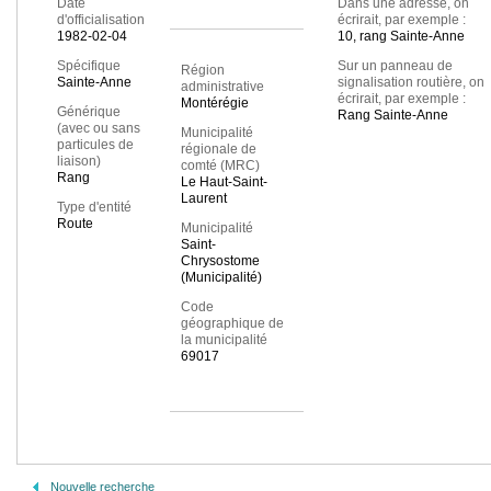
Date
Dans une adresse, on
d'officialisation
écrirait, par exemple :
1982-02-04
10, rang Sainte-Anne
Spécifique
Sur un panneau de
Région
Sainte-Anne
signalisation routière, on
administrative
écrirait, par exemple :
Montérégie
Générique
Rang Sainte-Anne
(avec ou sans
Municipalité
particules de
régionale de
liaison)
comté (MRC)
Rang
Le Haut-Saint-
Laurent
Type d'entité
Route
Municipalité
Saint-
Chrysostome
(Municipalité)
Code
géographique de
la municipalité
69017
Nouvelle recherche