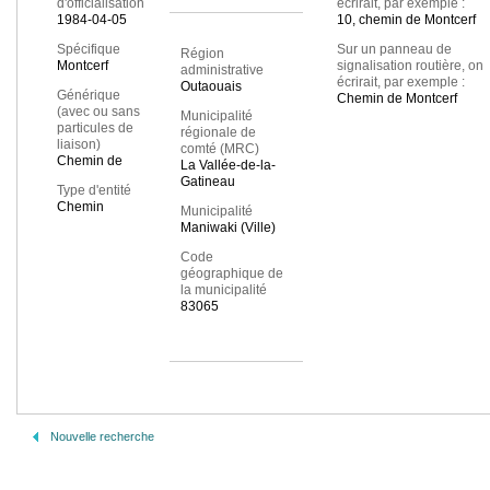
d'officialisation
écrirait, par exemple :
1984-04-05
10, chemin de Montcerf
Spécifique
Sur un panneau de
Région
Montcerf
signalisation routière, on
administrative
écrirait, par exemple :
Outaouais
Générique
Chemin de Montcerf
(avec ou sans
Municipalité
particules de
régionale de
liaison)
comté (MRC)
Chemin de
La Vallée-de-la-
Gatineau
Type d'entité
Chemin
Municipalité
Maniwaki (Ville)
Code
géographique de
la municipalité
83065
Nouvelle recherche