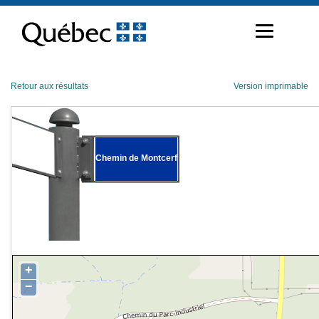
Passer
au
contenu
Retour aux résultats
Version imprimable
Chemin de Montcerf
+
−