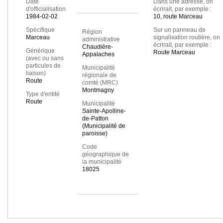
Date
Dans une adresse, on
d'officialisation
écrirait, par exemple :
1984-02-02
10, route Marceau
Spécifique
Sur un panneau de
Région
Marceau
signalisation routière, on
administrative
écrirait, par exemple :
Chaudière-
Générique
Route Marceau
Appalaches
(avec ou sans
particules de
Municipalité
liaison)
régionale de
Route
comté (MRC)
Montmagny
Type d'entité
Route
Municipalité
Sainte-Apolline-
de-Patton
(Municipalité de
paroisse)
Code
géographique de
la municipalité
18025