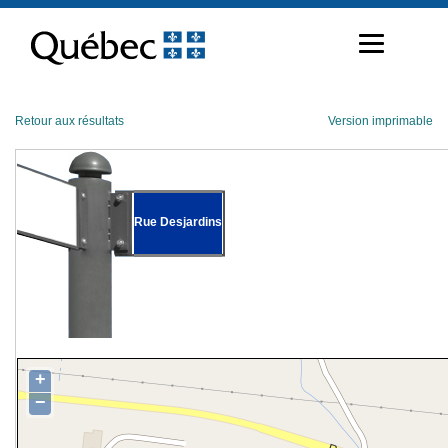
Passer
au
contenu
Retour aux résultats
Version imprimable
Rue Desjardins
+
−