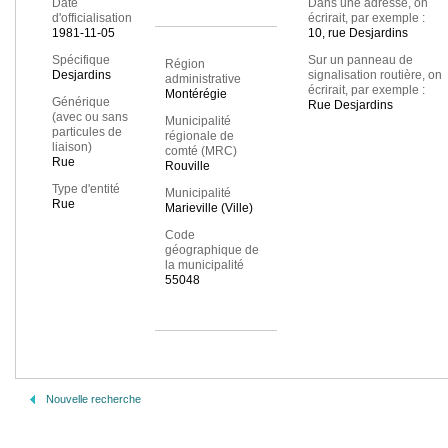
Date
Dans une adresse, on
d'officialisation
écrirait, par exemple :
1981-11-05
10, rue Desjardins
Spécifique
Sur un panneau de
Région
Desjardins
signalisation routière, on
administrative
écrirait, par exemple :
Montérégie
Générique
Rue Desjardins
(avec ou sans
Municipalité
particules de
régionale de
liaison)
comté (MRC)
Rue
Rouville
Type d'entité
Municipalité
Rue
Marieville (Ville)
Code
géographique de
la municipalité
55048
Nouvelle recherche