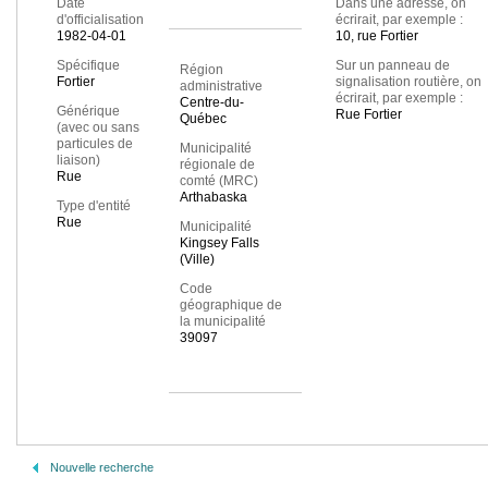
Date
Dans une adresse, on
d'officialisation
écrirait, par exemple :
1982-04-01
10, rue Fortier
Spécifique
Sur un panneau de
Région
Fortier
signalisation routière, on
administrative
écrirait, par exemple :
Centre-du-
Générique
Rue Fortier
Québec
(avec ou sans
particules de
Municipalité
liaison)
régionale de
Rue
comté (MRC)
Arthabaska
Type d'entité
Rue
Municipalité
Kingsey Falls
(Ville)
Code
géographique de
la municipalité
39097
Nouvelle recherche