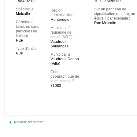
1984-02-02
10, rue Metcalfe
Spécifique
Sur un panneau de
Région
Metcalfe
signalisation routière, on
administrative
écrirait, par exemple :
Montérégie
Générique
Rue Metcalfe
(avec ou sans
Municipalité
particules de
régionale de
liaison)
comté (MRC)
Rue
Vaudreuil-
Soulanges
Type d'entité
Rue
Municipalité
Vaudreuil-Dorion
(Ville)
Code
géographique de
la municipalité
71083
Nouvelle recherche