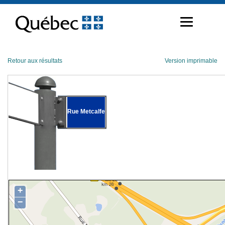
Passer
au
contenu
Retour aux résultats
Version imprimable
Rue Metcalfe
+
−