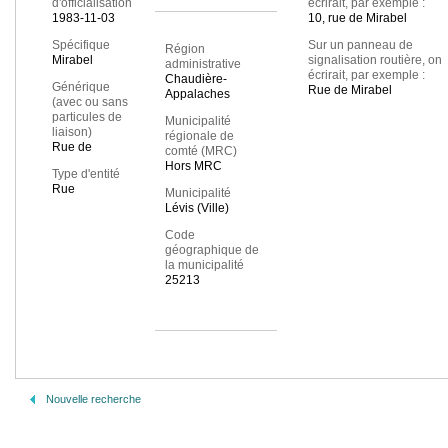
d'officialisation
écrirait, par exemple :
1983-11-03
10, rue de Mirabel
Spécifique
Sur un panneau de
Région
Mirabel
signalisation routière, on
administrative
écrirait, par exemple :
Chaudière-
Générique
Rue de Mirabel
Appalaches
(avec ou sans
particules de
Municipalité
liaison)
régionale de
Rue de
comté (MRC)
Hors MRC
Type d'entité
Rue
Municipalité
Lévis (Ville)
Code
géographique de
la municipalité
25213
Nouvelle recherche