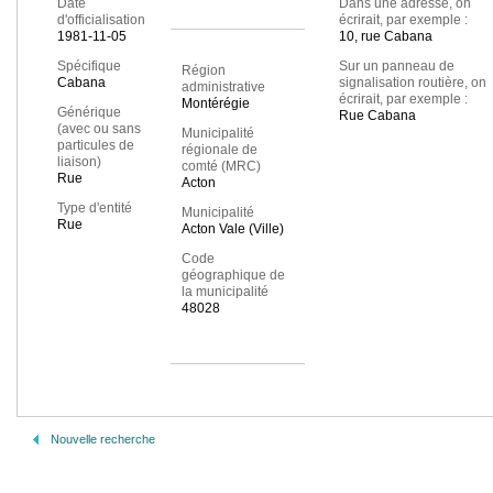
Date
Dans une adresse, on
d'officialisation
écrirait, par exemple :
1981-11-05
10, rue Cabana
Spécifique
Sur un panneau de
Région
Cabana
signalisation routière, on
administrative
écrirait, par exemple :
Montérégie
Générique
Rue Cabana
(avec ou sans
Municipalité
particules de
régionale de
liaison)
comté (MRC)
Rue
Acton
Type d'entité
Municipalité
Rue
Acton Vale (Ville)
Code
géographique de
la municipalité
48028
Nouvelle recherche