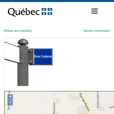
Passer
au
contenu
Retour aux résultats
Version imprimable
Rue Cabana
+
−