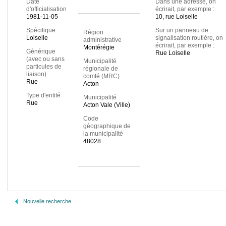
Date
Dans une adresse, on
d'officialisation
écrirait, par exemple :
1981-11-05
10, rue Loiselle
Spécifique
Sur un panneau de
Région
Loiselle
signalisation routière, on
administrative
écrirait, par exemple :
Montérégie
Générique
Rue Loiselle
(avec ou sans
Municipalité
particules de
régionale de
liaison)
comté (MRC)
Rue
Acton
Type d'entité
Municipalité
Rue
Acton Vale (Ville)
Code
géographique de
la municipalité
48028
Nouvelle recherche