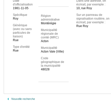
Date
Dans une adresse, on
d'officialisation
écrirait, par exemple :
1981-11-05
10, rue Roy
Spécifique
Sur un panneau de
Région
Roy
signalisation routière, on
administrative
écrirait, par exemple :
Montérégie
Générique
Rue Roy
(avec ou sans
Municipalité
particules de
régionale de
liaison)
comté (MRC)
Rue
Acton
Type d'entité
Municipalité
Rue
Acton Vale (Ville)
Code
géographique de
la municipalité
48028
Nouvelle recherche