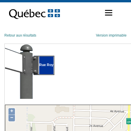
Passer
au
contenu
Retour aux résultats
Version imprimable
Rue Roy
+
−