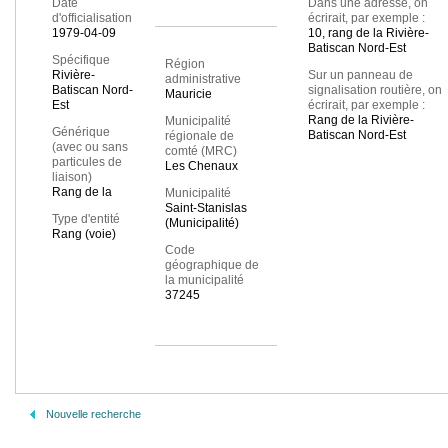
Date
Dans une adresse, on
d'officialisation
écrirait, par exemple :
1979-04-09
10, rang de la Rivière-
Batiscan Nord-Est
Spécifique
Région
Rivière-
Sur un panneau de
administrative
Batiscan Nord-
signalisation routière, on
Mauricie
Est
écrirait, par exemple :
Rang de la Rivière-
Municipalité
Générique
Batiscan Nord-Est
régionale de
(avec ou sans
comté (MRC)
particules de
Les Chenaux
liaison)
Rang de la
Municipalité
Saint-Stanislas
Type d'entité
(Municipalité)
Rang (voie)
Code
géographique de
la municipalité
37245
Nouvelle recherche