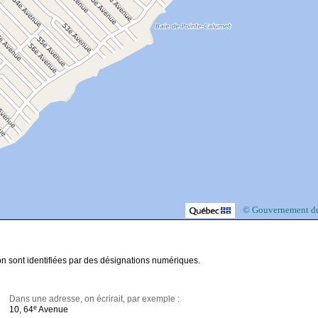
© Gouvernement d
on sont identifiées par des désignations numériques.
Dans une adresse, on écrirait, par exemple :
e
10, 64
Avenue