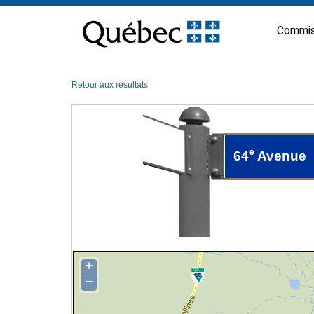
Passer
au
Commis
contenu
Retour aux résultats
e
64
Avenue
+
−